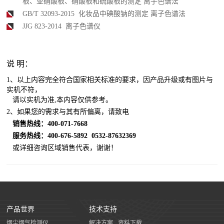
根、亚硝酸根、硝酸根和硫酸根的测定 离子色谱法
GB/T 32093-2015 化妆品中碘酸钠的测定 离子色谱法
JJG 823-2014 离子色谱仪
说 明：
1、以上内容完全符合国家相关标准的要求，因产品升级或有图片与
实机不符，
​
请以实机为准,本内容仅供参考。
2、如果您的需求与其有所偏离，请致电
销售热线：400-071-7668
服务热线：400-676-5892
0532-87632369
或详细咨询区域销售代表，谢谢！
产品世界
技术支持
烟尘烟气检测仪
解决方案
资料下载