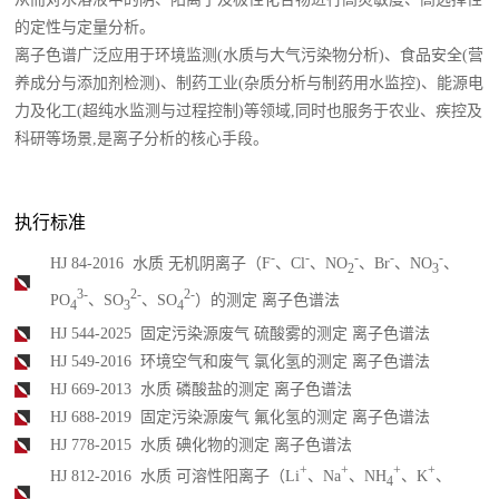
的定性与定量分析。
离子色谱广泛应用于环境监测(水质与大气污染物分析)、食品安全(营
养成分与添加剂检测)、制药工业(杂质分析与制药用水监控)、能源电
力及化工(超纯水监测与过程控制)等领域,同时也服务于农业、疾控及
科研等场景,是离子分析的核心手段。
执行标准
-
-
-
-
-
HJ 84-2016 水质 无机阴离子（F
、Cl
、NO
、Br
、NO
、
2
3
3-
2-
2-
PO
、SO
、SO
）的测定 离子色谱法
4
3
4
HJ 544-2025 固定污染源废气 硫酸雾的测定 离子色谱法
HJ 549-2016 环境空气和废气 氯化氢的测定 离子色谱法
HJ 669-2013 水质 磷酸盐的测定 离子色谱法
HJ 688-2019 固定污染源废气 氟化氢的测定 离子色谱法
HJ 778-2015 水质 碘化物的测定 离子色谱法
+
+
+
+
HJ 812-2016 水质 可溶性阳离子（Li
、Na
、NH
、K
、
4