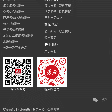
烟尘烟气检测仪
解决方案
资料下载
空气综合监测仪
常见问题
投诉建议
环境气体应急监测仪
已购产品查询
VOCs监测仪
新闻活动
光学气体传感器
公司新闻
展会信息
加油站车辆尾气监测类
技术交流
水质监测仪
关于崂应
校准仪及其他产品
关于我们
崂应公众号
崂应抖音号
联系我们
|
友情链接
|
会员中心
|
在线商城
|