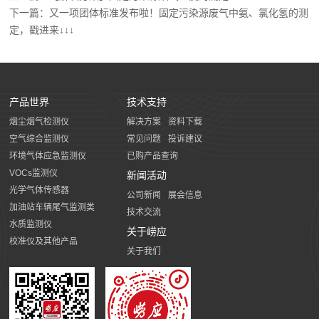
下一篇：又一项团体标准发布啦！固定污染源废气中氨、氯化氢的测
定，戳进来↓↓↓
产品世界
技术支持
烟尘烟气检测仪
解决方案
资料下载
空气综合监测仪
常见问题
投诉建议
环境气体应急监测仪
已购产品查询
VOCs监测仪
新闻活动
光学气体传感器
公司新闻
展会信息
加油站车辆尾气监测类
技术交流
水质监测仪
关于崂应
校准仪及其他产品
关于我们