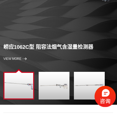
崂应1062C型 阻容法烟气含湿量检测器
VIEW MORE