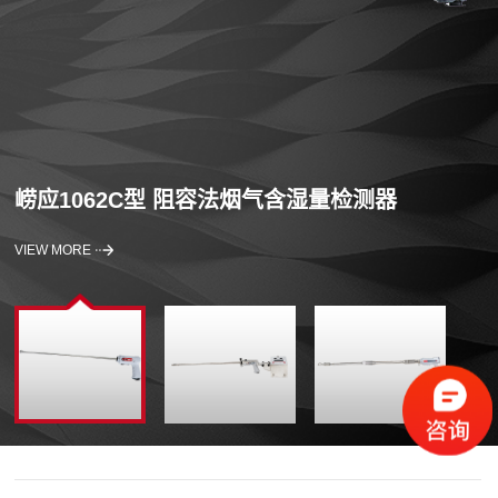
崂应1062C型 阻容法烟气含湿量检测器
VIEW MORE