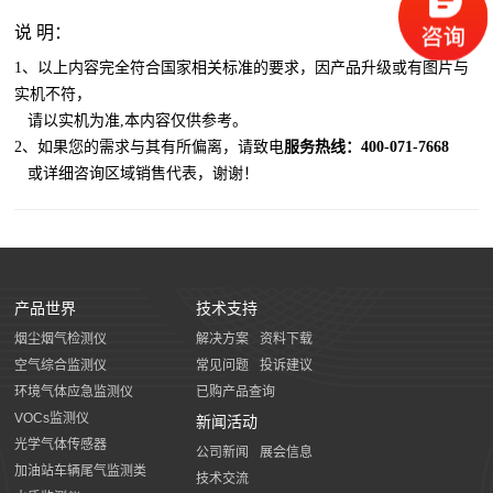
说 明：
1、以上内容完全符合国家相关标准的要求，因产品升级或有图片与
实机不符，
​
请以实机为准,本内容仅供参考。
2、如果您的需求与其有所偏离，请致电
服务
热线：
400-071-7668
或详细咨询区域销售代表，谢谢！
产品世界
技术支持
烟尘烟气检测仪
解决方案
资料下载
空气综合监测仪
常见问题
投诉建议
环境气体应急监测仪
已购产品查询
VOCs监测仪
新闻活动
光学气体传感器
公司新闻
展会信息
加油站车辆尾气监测类
技术交流