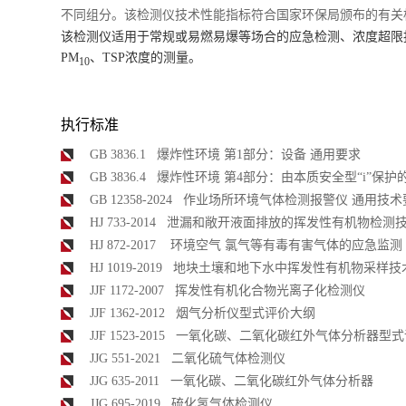
不同组分。该检测仪技术性能指标符合国家环保局颁布的有关
该检测仪适用于常规或易燃易爆等场合的应急检测、浓度超限
PM
、TSP浓度的测量。
10
执行标准
GB 3836.1 爆炸性环境 第1部分：设备 通用要求
GB 3836.4 爆炸性环境 第4部分：由本质安全型“i”保护
GB 12358-2024 作业场所环境气体检测报警仪 通用技
HJ 733-2014 泄漏和敞开液面排放的挥发性有机物检测
HJ 872-2017 环境空气 氯气等有毒有害气体的应急监
HJ 1019-2019 地块土壤和地下水中挥发性有机物采样
JJF 1172-2007 挥发性有机化合物光离子化检测仪
JJF 1362-2012 烟气分析仪型式评价大纲
JJF 1523-2015 一氧化碳、二氧化碳红外气体分析器型
JJG 551-2021 二氧化硫气体检测仪
JJG 635-2011 一氧化碳、二氧化碳红外气体分析器
JJG 695-2019 硫化氢气体检测仪