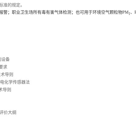
标准的规定。
报警；职业卫生场所有毒有害气体检测；也可用于环境空气颗粒物PM
、
1
的设备
术要求
技术导则
测 电化学传感器法
技术导则
式评价大纲