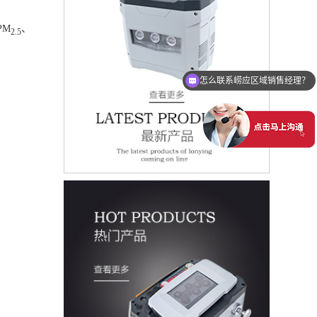
PM
、
2.5
怎么联系崂应区域销售经理？