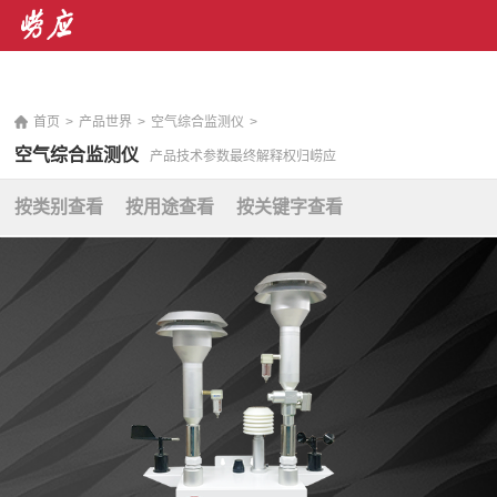
销售热线： 400-071-7668 售后服务热线：400-676-
5892
|
En
首页
>
产品世界
>
空气综合监测仪
>
空气综合监测仪
产品技术参数最终解释权归崂应
按类别查看
按用途查看
按关键字查看