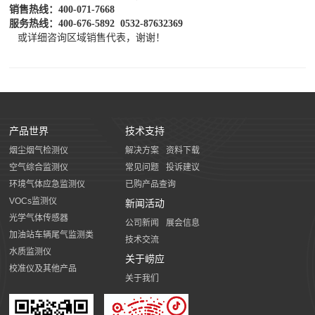
销售热线：400-071-7668
服务热线：400-676-5892
0532-87632369
或详细咨询区域销售代表，谢谢！
产品世界
技术支持
烟尘烟气检测仪
解决方案
资料下载
空气综合监测仪
常见问题
投诉建议
环境气体应急监测仪
已购产品查询
VOCs监测仪
新闻活动
光学气体传感器
公司新闻
展会信息
加油站车辆尾气监测类
技术交流
水质监测仪
关于崂应
校准仪及其他产品
关于我们