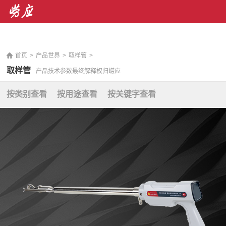
销售热线： 400-071-7668 售后服务热线：400-676-
5892
|
En
首页
>
产品世界
>
取样管
>
取样管
产品技术参数最终解释权归崂应
按类别查看
按用途查看
按关键字查看